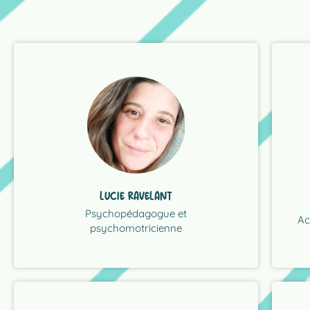
LIRE LA PRÉSENTATION COMPLÈTE
ent
rép
ajustée."
êtr
chacun et de manière efficace et
adu
force. Dans le respect des besoins de
d’a
quotidien. • De sortir des relations de
mei
LUCIE RAVELANT
situations conflictuelles. • D'apaiser le
dés
qui permettent: • De dénouer des
per
Psychopédagogue et
Ac
"Je propose des séances en visiophonie,
pr
psychomotricienne
ind
Dan