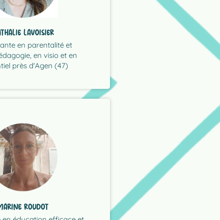
lus de respect, d’égalité et
ets pour agir avec les
otidien et trouver des
THALIE LAVOISIER
rs réactions, sortir des
dultes qui veulent
ante en parentalité et
e qui abîment la relation. Je
dagogie, en visio et en
parfois malgré nous des
tiel près d'Agen (47)
RÉSENTATION COMPLÈTE
cation efficace.."
 éco-système, et ce dans le
s juste et la plus alignée au
mble pour trouver la
MARINE ROUDOT
 je vous propose de
ce en éducation efficace et