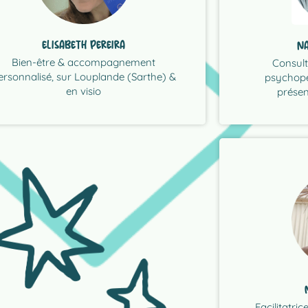
enfants dans p
confiance et vous reconnecter à vous-
repères concr
sources, à apaiser le stress, renforcer
tensions du qu
emble, nous travaillons à révéler vos
ELISABETH PEREIRA
NA
comprendre leu
ce à la sophrologie et l’hypnose.
soutiens les a
Bien-être & accompagnement
Consult
s de sérénité et d’harmonie intérieure,
façons de fair
ersonnalisé, sur Louplande (Sarthe) &
psychopé
vous accompagne, en individuel, vers
"On transmet 
en visio
présen
LIRE LA P
cadre de l’édu
sein de votre
posture la plu
cheminer ense
individuelles,
Facilitatri