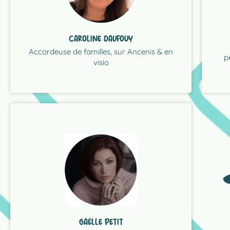
éloignerez des méthodes coercitives afin
la 
clés de l’Éducation Efficace ®, vous vous
res
membre de la famille ET en utilisant les
Ens
de vos besoins et de ceux de chaque
CAROLINE DAUFOUY
grâ
problématiques du quotidien. A l’écoute
plu
Accordeuse de familles, sur Ancenis & en
accompagne à résoudre vos
p
Je 
visio
empathiques et respectueuses, je vous
"Pour vivre des relations coopérantes,
LIRE LA PRÉSENTATION COMPLÈTE
quotidien."
l’harmonie des lieux et le mieux-être au
d’introspection, éléments favorisant
traditions : objets symboliques, supports
sensorielles inspirées de différentes
GAËLLE PETIT
bien-être, proposant des créations