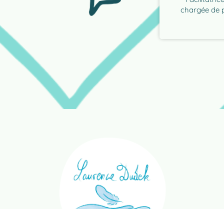
"En ateliers c
chargée de p