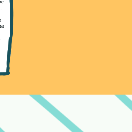
me
.
e
es
.